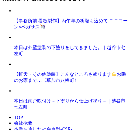
【事務所前 看板製作】丙午年の祈願も込めて ユニコー
ン×ペガサス
本日は外壁塗装の下塗りをしてきました。｜越谷市七
左町
【軒天・その他塗装】こんなところも塗ります
お隣
のお家まで…〈草加市八幡町〉
本日は雨戸吹付け～下塗りから仕上げ塗り～｜越谷市
七左町
TOP
会社概要
本業を通した社会貢献-CSR-