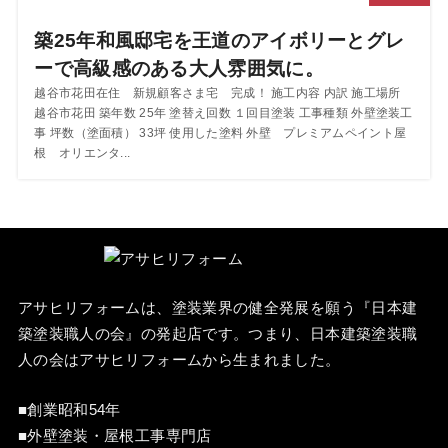
築25年和風邸宅を王道のアイボリーとグレ
ーで高級感のある大人雰囲気に。
越谷市花田在住 新規顧客さま宅 完成！ 施工内容 内訳 施工場所
越谷市花田 築年数 25年 塗替え回数 １回目塗装 工事種類 外壁塗装工
事 坪数（塗面積） 33坪 使用した塗料 外壁 プレミアムペイント屋
根 オリエンタ...
アサヒリフォームは、塗装業界の健全発展を願う『
日本建
築塗装職人の会
』の発起店です。つまり、日本建築塗装職
人の会はアサヒリフォームから生まれました。
■創業昭和54年
■外壁塗装・屋根工事専門店