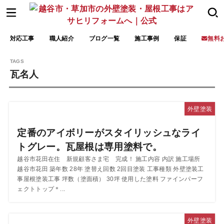
対応工事
職人紹介
ブログ一覧
施工事例
保証
無料
瓦名人
外壁塗装
定番のアイボリーがスタイリッシュなライ
トグレー。瓦屋根は専用塗料で。
越谷市花田在住 新規顧客さま宅 完成！ 施工内容 内訳 施工場所
越谷市花田 築年数 28年 塗替え回数 2回目塗装 工事種類 外壁塗装工
事屋根塗装工事 坪数（塗面積） 30坪 使用した塗料 ファインパーフ
ェクトトップ＊...
外壁塗装