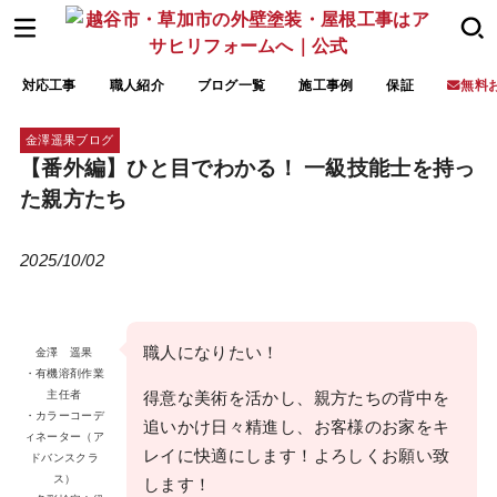
対応工事
職人紹介
ブログ一覧
施工事例
保証
無料
金澤遥果ブログ
【番外編】ひと目でわかる！ 一級技能士を持っ
た親方たち
2025/
10/02
職人になりたい！
金澤 遥果
・有機溶剤作業
主任者
得意な美術を活かし、親方たちの背中を
・カラーコーデ
追いかけ日々精進し、お客様のお家をキ
ィネーター（ア
レイに快適にします！よろしくお願い致
ドバンスクラ
ス）
します！