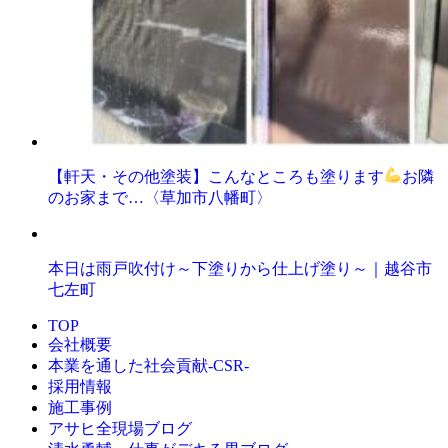
【軒天・その他塗装】こんなところも塗ります
お隣
のお家まで…〈草加市八幡町〉
本日は雨戸吹付け～下塗りから仕上げ塗り～｜越谷市
七左町
TOP
会社概要
本業を通した社会貢献-CSR-
採用情報
施工事例
アサヒ全現場ブログ