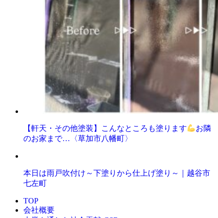
【軒天・その他塗装】こんなところも塗ります
お隣
のお家まで…〈草加市八幡町〉
本日は雨戸吹付け～下塗りから仕上げ塗り～｜越谷市
七左町
TOP
会社概要