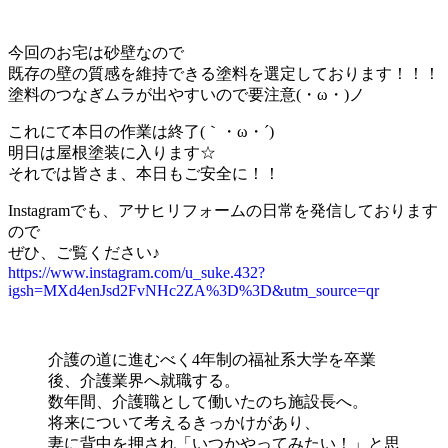
今回のお宅は砂壁なので
既存の壁の質感を維持できる塗料を選定しております！！！
塗料のつなぎムラが出やすいので要注意(・ω・)ノ
これにて本日の作業は終了(｀・ω・´)ゞ
明日は屋根塗装に入ります☆
それでは皆さま、本日もご安全に！！
Instagramでも、アサヒリフォームの日常を発信しております
ので
ぜひ、ご覧ください♪
https://www.instagram.com/u_suke.432?
igsh=MXd4enJsd2FvNHc2ZA%3D%3D&utm_source=qr
介護の道に進むべく4年制の福祉系大学を卒業
後、介護業界へ就職する。
数年間、介護職として働いたのち施設長へ。
将来について考えるきっかけがあり、
妻に背中を押され「いつかやってみたい！」と思