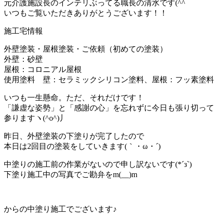
元介護施設長のインテリぶってる職長の清水です(^^ゞ
いつもご覧いただきありがとうございます！！
施工宅情報
外壁塗装・屋根塗装・ご依頼（初めての塗装）
外壁：砂壁
屋根：コロニアル屋根
使用塗料 壁：セラミックシリコン塗料、屋根：フッ素塗料
いつも一生懸命。ただ、それだけです！
「謙虚な姿勢」と「感謝の心」を忘れずに今日も張り切って
参りますヽ(^o^)丿
昨日、外壁塗装の下塗りが完了したので
本日は2回目の塗装をしていきます(｀・ω・´)ゞ
中塗りの施工前の作業がないので申し訳ないです(*´з`)
下塗り施工中の写真でご勘弁をm(__)m
からの中塗り施工でございます♪