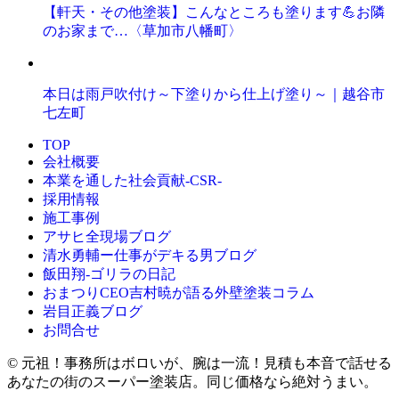
【軒天・その他塗装】こんなところも塗ります💪お隣
のお家まで…〈草加市八幡町〉
本日は雨戸吹付け～下塗りから仕上げ塗り～｜越谷市
七左町
TOP
会社概要
本業を通した社会貢献-CSR-
採用情報
施工事例
アサヒ全現場ブログ
清水勇輔ー仕事がデキる男ブログ
飯田翔-ゴリラの日記
おまつりCEO吉村暁が語る外壁塗装コラム
岩目正義ブログ
お問合せ
© 元祖！事務所はボロいが、腕は一流！見積も本音で話せる
あなたの街のスーパー塗装店。同じ価格なら絶対うまい。