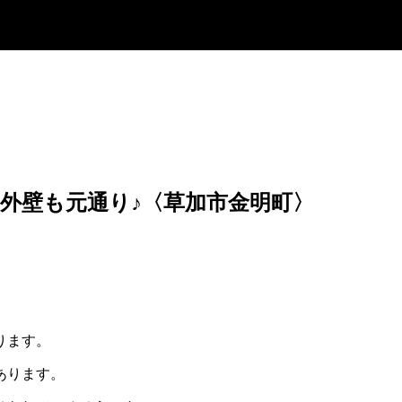
た外壁も元通り♪〈草加市金明町〉
ります。
あります。