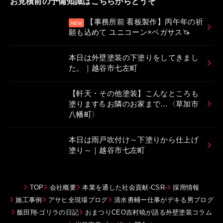
お見積前の予備知識はこちらからどうぞ
【事務所前 看板製作】丙午年の祈
願も込めて ユニコーン×ペガサス🦄
本日は外壁塗装の下塗りをしてきまし
た。｜越谷市七左町
【軒天・その他塗装】こんなところも
塗ります💪お隣のお家まで…〈草加市
八幡町〉
本日は雨戸吹付け～下塗りから仕上げ
塗り～｜越谷市七左町
TOP
会社概要
本業を通した社会貢献-CSR-
採用情報
施工事例
アサヒ全現場ブログ
清水勇輔ー仕事がデキる男ブログ
飯田翔-ゴリラの日記
おまつりCEO吉村暁が語る外壁塗装コラム