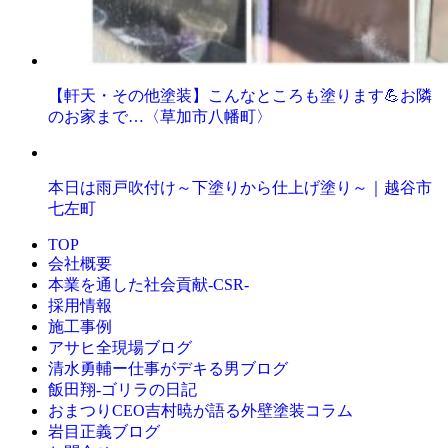
【軒天・その他塗装】こんなところも塗ります💪お隣
のお家まで…〈草加市八幡町〉
本日は雨戸吹付け～下塗りから仕上げ塗り～｜越谷市
七左町
TOP
会社概要
本業を通した社会貢献-CSR-
採用情報
施工事例
アサヒ全現場ブログ
清水勇輔ー仕事がデキる男ブログ
飯田翔-ゴリラの日記
おまつりCEO吉村暁が語る外壁塗装コラム
岩目正義ブログ