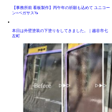
【事務所前 看板製作】丙午年の祈願も込めて ユニコー
ン×ペガサス🦄
本日は外壁塗装の下塗りをしてきました。｜越谷市七
左町