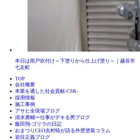
本日は雨戸吹付け～下塗りから仕上げ塗り～｜越谷市
七左町
TOP
会社概要
本業を通した社会貢献-CSR-
採用情報
施工事例
アサヒ全現場ブログ
清水勇輔ー仕事がデキる男ブログ
飯田翔-ゴリラの日記
おまつりCEO吉村暁が語る外壁塗装コラム
岩目正義ブログ