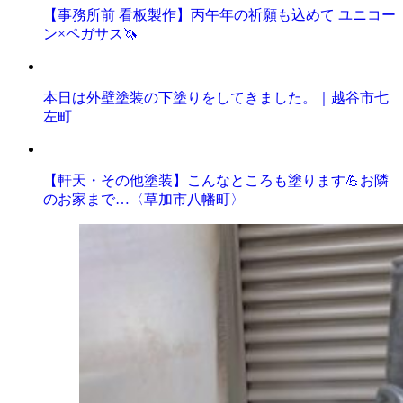
【事務所前 看板製作】丙午年の祈願も込めて ユニコー
ン×ペガサス🦄
本日は外壁塗装の下塗りをしてきました。｜越谷市七
左町
【軒天・その他塗装】こんなところも塗ります💪お隣
のお家まで…〈草加市八幡町〉