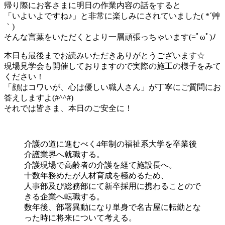
帰り際にお客さまに明日の作業内容の話をすると
「いよいよですね♪」と非常に楽しみにされていました( *´艸
｀)
そんな言葉をいただくとより一層頑張っちゃいます(=ﾟωﾟ)ﾉ
本日も最後までお読みいただきありがとうございます☆
現場見学会も開催しておりますので実際の施工の様子をみて
ください！
「顔はコワいが、心は優しい職人さん」が丁寧にご質問にお
答えしますよ(#^^#)
それでは皆さま、本日のご安全に！
介護の道に進むべく4年制の福祉系大学を卒業後
介護業界へ就職する。
介護現場で高齢者の介護を経て施設長へ。
十数年務めたが人材育成を極めるため、
人事部及び総務部にて新卒採用に携わることので
きる企業へ転職する。
数年後、部署異動になり単身で名古屋に転勤とな
った時に将来について考える。