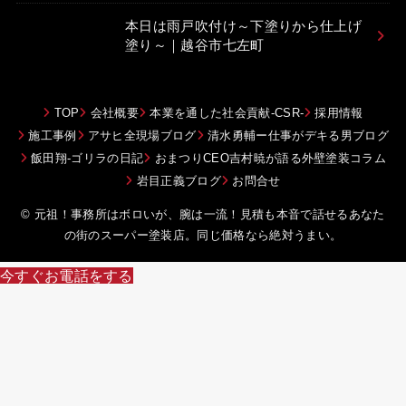
本日は雨戸吹付け～下塗りから仕上げ
塗り～｜越谷市七左町
TOP
会社概要
本業を通した社会貢献-CSR-
採用情報
施工事例
アサヒ全現場ブログ
清水勇輔ー仕事がデキる男ブログ
飯田翔-ゴリラの日記
おまつりCEO吉村暁が語る外壁塗装コラム
岩目正義ブログ
お問合せ
© 元祖！事務所はボロいが、腕は一流！見積も本音で話せるあなた
の街のスーパー塗装店。同じ価格なら絶対うまい。
今すぐお電話をする