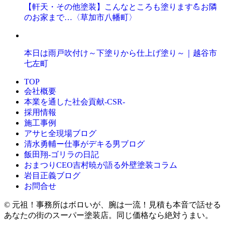
【軒天・その他塗装】こんなところも塗ります💪お隣
のお家まで…〈草加市八幡町〉
本日は雨戸吹付け～下塗りから仕上げ塗り～｜越谷市
七左町
TOP
会社概要
本業を通した社会貢献-CSR-
採用情報
施工事例
アサヒ全現場ブログ
清水勇輔ー仕事がデキる男ブログ
飯田翔-ゴリラの日記
おまつりCEO吉村暁が語る外壁塗装コラム
岩目正義ブログ
お問合せ
© 元祖！事務所はボロいが、腕は一流！見積も本音で話せる
あなたの街のスーパー塗装店。同じ価格なら絶対うまい。