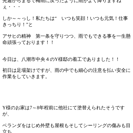
先週からまるで梅雨に戻ったように雨がよく降りますね
ぇ・・・
しか～～っし！私たちは“ いつも笑顔！いつも元気！仕事
きっちり！”と
アサヒの精神 第一条を守りつつ、雨でもできる事を一生懸
命頑張っております！！
今日は、八潮市中央４のY様邸の着工でありました！！
初日は足場架けですが、雨の中でも細心の注意を払い安全に
作業をしていきます。
Y様のお家は7～8年程前に他社にて塗替えられたそうです
が、
ベランダをはじめ外壁も屋根もそしてシーリングの傷みも目
立ち、