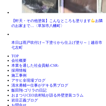
【軒天・その他塗装】こんなところも塗ります
お隣
のお家まで…〈草加市八幡町〉
本日は雨戸吹付け～下塗りから仕上げ塗り～｜越谷市
七左町
TOP
会社概要
本業を通した社会貢献-CSR-
採用情報
施工事例
アサヒ全現場ブログ
清水勇輔ー仕事がデキる男ブログ
飯田翔-ゴリラの日記
おまつりCEO吉村暁が語る外壁塗装コラム
岩目正義ブログ
お問合せ