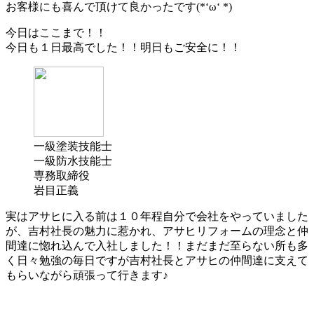
お客様にも喜んで頂けて良かったです(*‘ω‘ *)
今日はここまで！！
今日も１日最高でした！！明日もご安全に！！
一級塗装技能士
一級防水技能士
専務取締役
岩目正義
実はアサヒに入る前は１０年程自分で会社をやっていました
が、
吉村社長
の魅力に惹かれ、
アサヒリフォーム
の理念と仲
間達に惚れ込んで入社しました！！まだまだ至らない所も多
く日々勉強の毎日ですが
吉村社長
と
アサヒ
の仲間達に支えて
もらいながら頑張って行きます♪