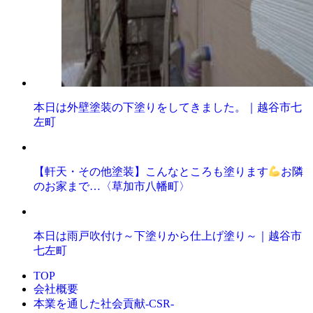
本日は外壁塗装の下塗りをしてきました。｜越谷市七
左町
【軒天・その他塗装】こんなところも塗ります
お隣
のお家まで…〈草加市八幡町〉
本日は雨戸吹付け～下塗りから仕上げ塗り～｜越谷市
七左町
TOP
会社概要
本業を通した社会貢献-CSR-