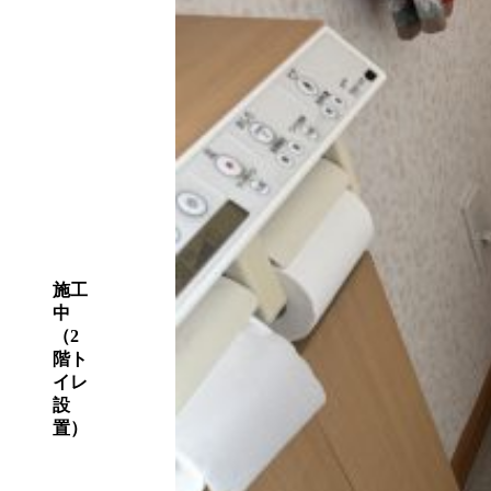
施工
中
（2
階ト
イレ
設
置）