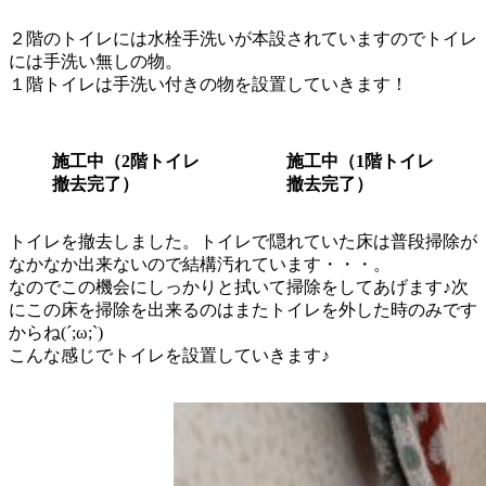
２階のトイレには水栓手洗いが本設されていますのでトイレ
には手洗い無しの物。
１階トイレは手洗い付きの物を設置していきます！
施工中（2階トイレ
施工中（1階トイレ
撤去完了）
撤去完了）
トイレを撤去しました。トイレで隠れていた床は普段掃除が
なかなか出来ないので結構汚れています・・・。
なのでこの機会にしっかりと拭いて掃除をしてあげます♪次
にこの床を掃除を出来るのはまたトイレを外した時のみです
からね(´;ω;`)
こんな感じでトイレを設置していきます♪