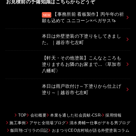
お見積前の予備知識はこちらからどうぞ
【事務所前 看板製作】丙午年の祈
願も込めて ユニコーン×ペガサス🦄
本日は外壁塗装の下塗りをしてきまし
た。｜越谷市七左町
【軒天・その他塗装】こんなところも
塗ります💪お隣のお家まで…〈草加市
八幡町〉
本日は雨戸吹付け～下塗りから仕上げ
塗り～｜越谷市七左町
TOP
会社概要
本業を通した社会貢献-CSR-
採用情報
施工事例
アサヒ全現場ブログ
清水勇輔ー仕事がデキる男ブログ
飯田翔-ゴリラの日記
おまつりCEO吉村暁が語る外壁塗装コラム