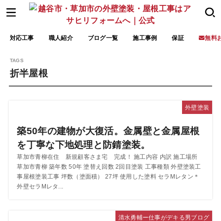
対応工事
職人紹介
ブログ一覧
施工事例
保証
無料
折半屋根
外壁塗装
築50年の建物が大復活。金属壁と金属屋根
を丁寧な下地処理と防錆塗装。
草加市青柳在住 新規顧客さま宅 完成！ 施工内容 内訳 施工場所
草加市青柳 築年数 50年 塗替え回数 2回目塗装 工事種類 外壁塗装工
事屋根塗装工事 坪数（塗面積） 27坪 使用した塗料 セラMレタン＊
外壁セラMレタ...
清水勇輔ー仕事がデキる男ブログ