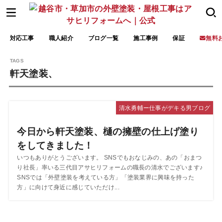
対応工事
職人紹介
ブログ一覧
施工事例
保証
無料
軒天塗装、
清水勇輔ー仕事がデキる男ブログ
今日から軒天塗装、樋の擁壁の仕上げ塗り
をしてきました！
いつもありがとうございます。 SNSでもおなじみの、あの「おまつ
り社長」率いる三代目アサヒリフォームの職長の清水でございます♪
SNSでは「外壁塗装を考えている方」「塗装業界に興味を持った
方」に向けて身近に感じていただけ...