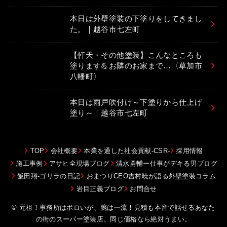
本日は外壁塗装の下塗りをしてきまし
た。｜越谷市七左町
【軒天・その他塗装】こんなところも
塗ります💪お隣のお家まで…〈草加市
八幡町〉
本日は雨戸吹付け～下塗りから仕上げ
塗り～｜越谷市七左町
TOP
会社概要
本業を通した社会貢献-CSR-
採用情報
施工事例
アサヒ全現場ブログ
清水勇輔ー仕事がデキる男ブログ
飯田翔-ゴリラの日記
おまつりCEO吉村暁が語る外壁塗装コラム
岩目正義ブログ
お問合せ
© 元祖！事務所はボロいが、腕は一流！見積も本音で話せるあなた
の街のスーパー塗装店。同じ価格なら絶対うまい。