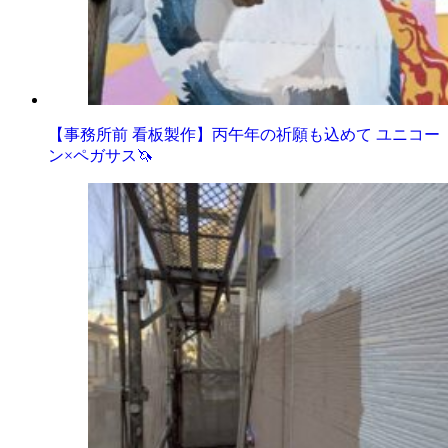
【事務所前 看板製作】丙午年の祈願も込めて ユニコー
ン×ペガサス🦄