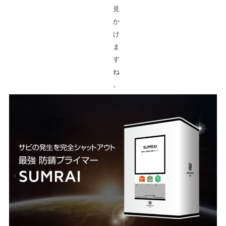
見
か
け
ま
す
ね
。