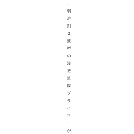
、
弱
溶
剤
２
液
型
の
浸
透
造
膜
プ
ラ
イ
マ
ー
が