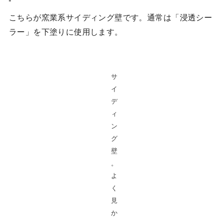
こちらが窯業系サイディング壁です。通常は「浸透シー
ラー」を下塗りに使用します。
サ
イ
デ
ィ
ン
グ
壁
。
よ
く
見
か