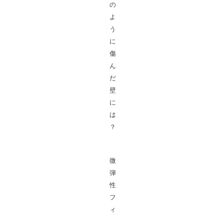
の
よ
う
に
傷
ん
だ
壁
に
は
？
微
弾
性
フ
ィ