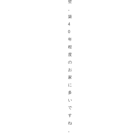
壁
。
築
4
0
年
程
度
の
お
家
に
多
い
で
す
ね
。