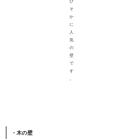
ひ
そ
か
に
人
気
の
壁
で
す
。
・木の壁