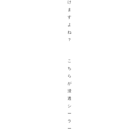
け
ま
す
よ
ね
？
こ
ち
ら
が
浸
透
シ
ー
ラ
ー