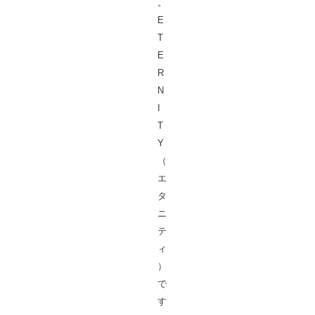
。
E
T
E
R
N
I
T
Y
（
エ
タ
ニ
テ
ィ
）
で
す