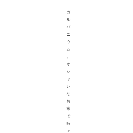
ガ
ル
バ
ニ
ウ
ム
。
オ
シ
ャ
レ
な
お
家
で
時
々