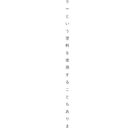
ラ
ー
と
い
う
塗
料
を
使
用
す
る
こ
と
も
あ
り
ま