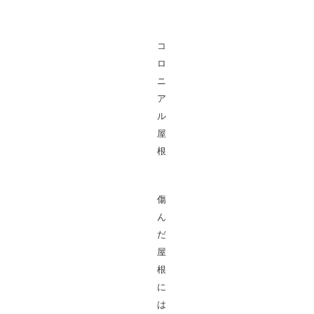
コ
ロ
ニ
ア
ル
屋
根
傷
ん
だ
屋
根
に
は