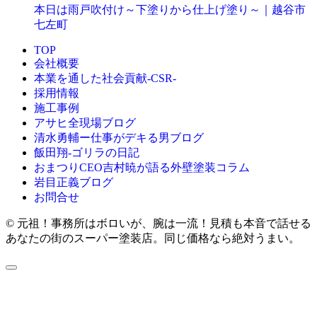
本日は雨戸吹付け～下塗りから仕上げ塗り～｜越谷市
七左町
TOP
会社概要
本業を通した社会貢献-CSR-
採用情報
施工事例
アサヒ全現場ブログ
清水勇輔ー仕事がデキる男ブログ
飯田翔-ゴリラの日記
おまつりCEO吉村暁が語る外壁塗装コラム
岩目正義ブログ
お問合せ
© 元祖！事務所はボロいが、腕は一流！見積も本音で話せる
あなたの街のスーパー塗装店。同じ価格なら絶対うまい。