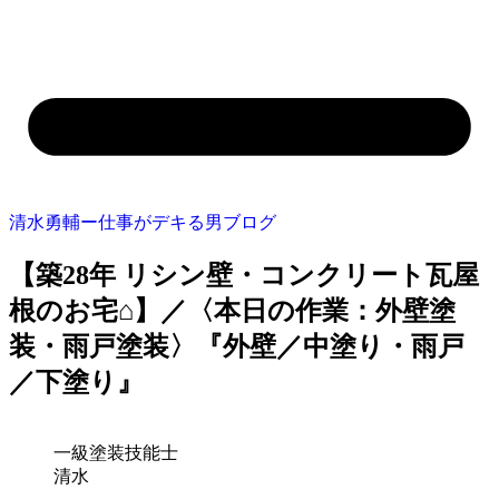
清水勇輔ー仕事がデキる男ブログ
【築28年 リシン壁・コンクリート瓦屋
根のお宅⌂】／〈本日の作業：外壁塗
装・雨戸塗装〉『外壁／中塗り・雨戸
／下塗り』
一級塗装技能士
清水