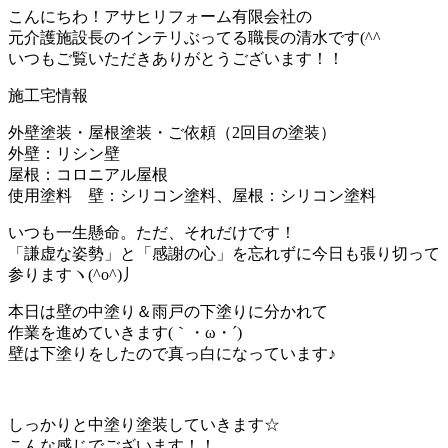
こんにちわ！アサヒリフォーム有限会社の
元介護施設長のインテリぶってる職長の清水です(^^ゞ
いつもご覧いただきありがとうございます！！
施工宅情報
外壁塗装・屋根塗装・ご依頼（2回目の塗装）
外壁：リシン壁
屋根：コロニアル屋根
使用塗料 壁：シリコン塗料、屋根：シリコン塗料
いつも一生懸命。ただ、それだけです！
「謙虚な姿勢」と「感謝の心」を忘れずに今日も張り切って
参りますヽ(^o^)丿
本日は壁の中塗り＆雨戸の下塗りに分かれて
作業を進めていきます(｀・ω・´)ゞ
壁は下塗りをしたので真っ白になっています♪
しっかりと中塗り塗装していきます☆
こんな感じでございます！！